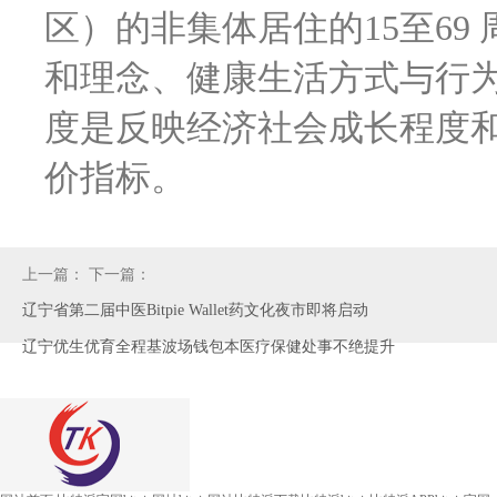
区）的非集体居住的15至6
和理念、健康生活方式与行
度是反映经济社会成长程度
价指标。
上一篇：
下一篇：
辽宁省第二届中医Bitpie Wallet药文化夜市即将启动
辽宁优生优育全程基波场钱包本医疗保健处事不绝提升