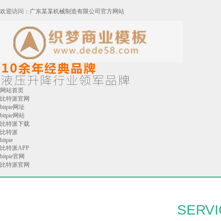
欢迎访问：广东某某机械制造有限公司官方网站
网站首页
比特派官网
bitpie网址
bitpie网站
比特派下载
比特派
bitpie
比特派APP
bitpie官网
比特派官网
SERVI