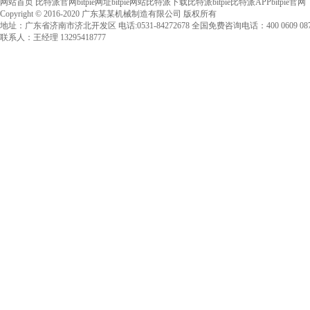
网站首页
比特派官网
bitpie网址
bitpie网站
比特派下载
比特派
bitpie
比特派APP
bitpie官网
Copyright © 2016-2020 广东某某机械制造有限公司 版权所有
地址：广东省济南市济北开发区 电话:0531-84272678 全国免费咨询电话：400 0609 08
联系人：王经理 13295418777