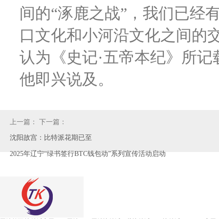
间的“涿鹿之战”，我们已经
口文化和小河沿文化之间的
认为《史记·五帝本纪》所记
他即兴说及。
上一篇：
下一篇：
沈阳故宫：比特派花期已至
2025年辽宁“绿书签行BTC钱包动”系列宣传活动启动