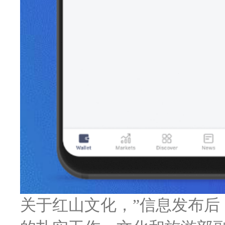
关于红山文化，”信息发布后