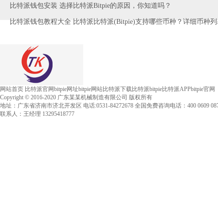
比特派钱包安装 选择比特派Bitpie的原因，你知道吗？
比特派钱包教程大全 比特派比特派(Bitpie)支持哪些币种？详细币种
网站首页
比特派官网
bitpie网址
bitpie网站
比特派下载
比特派
bitpie
比特派APP
bitpie官网
Copyright © 2016-2020 广东某某机械制造有限公司 版权所有
地址：广东省济南市济北开发区 电话:0531-84272678 全国免费咨询电话：400 0609 08
联系人：王经理 13295418777