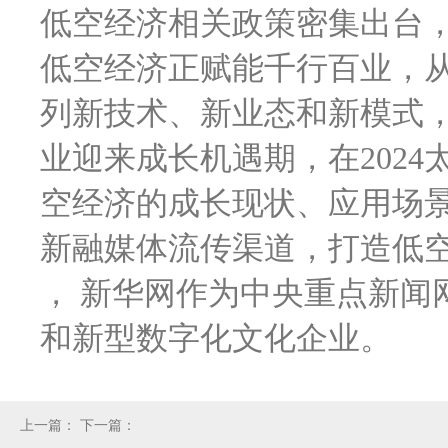
低空经济相关政策密集出台，Bitp
低空经济正赋能千行百业，
列新技术、新业态和新模式，
业迎来成长机遇期，在202
空经济的成长现状、应用场
新融媒体流传渠道，打造低
， 新华网作为中央重点新闻
和新型数字化文化企业。
上一篇：
下一篇：